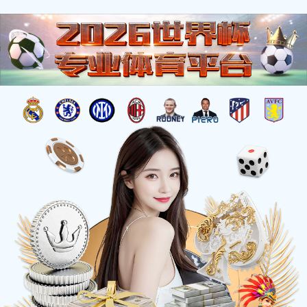
立即注册
万博网页版在线登录
带您畅享
全球体育盛事
专业平台，数据精准，
高清直播
覆盖热门体育项
目。
聚焦足球、篮球、电竞等赛事，
每日内容实时更
新
。
极速访问
下载APP